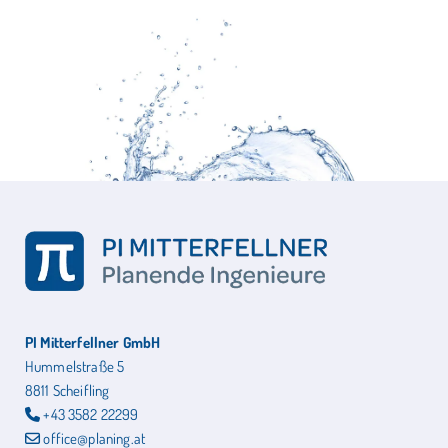
PI Mitterfellner GmbH
Hummelstraße 5
8811 Scheifling
+43 3582 22299

office@planing.at
