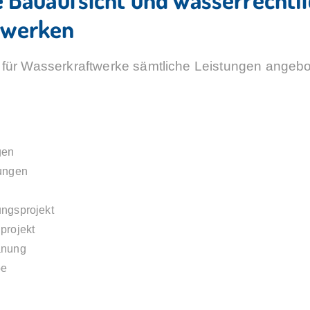
twerken
ür Wasserkraftwerke sämtliche Leistungen angebot
gen
nungen
ungsprojekt
projekt
anung
be