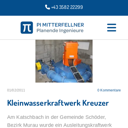
+43 3582 22299

01/02/2011
0
Kommentare
Kleinwasserkraftwerk Kreuzer
Am Katschbach in der Gemeinde Schöder,
Bezirk Murau wurde ein Ausleitungskraftwerk